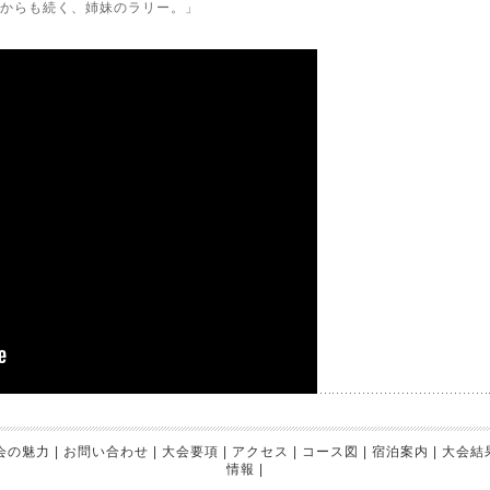
これからも続く、姉妹のラリー。」
会の魅力
|
お問い合わせ
|
大会要項
|
アクセス
|
コース図
|
宿泊案内
|
大会結
情報
|