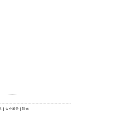
果
|
大会風景
|
観光