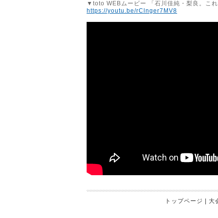
▼toto WEBムービー 「石川佳純・梨良。
https://youtu.be/rClnger7MV8
トップページ
|
大