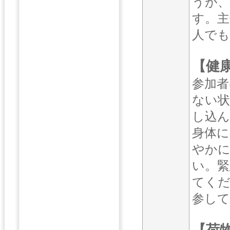
うが、
す。主
人でも
【健
参加者
ない状
し込ん
身体に
やかに
い。緊
てくだ
参し
【荷