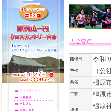
令和
開催日
（公
主催
橿原
共催
橿原
主管
橿原
後援