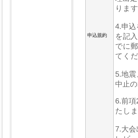
りま
4.申
を記入
申込規約
でに郵
てくだ
5.地
中止の
6.前
たし
7.大