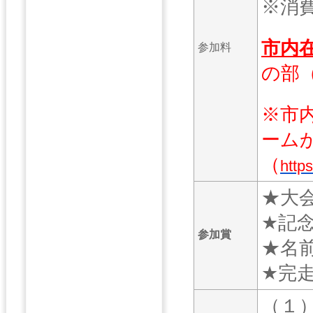
※消
市内
参加料
の部
※市
ーム
（
https
★大
★記
参加賞
★名
★完
（１