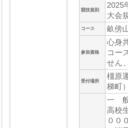
20
競技規則
大会
畝傍
コース
心身
コー
参加資格
せん
橿原
受付場所
梯町
一 
高校
００