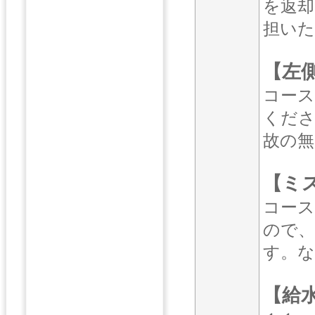
を返却
担い
【左
コース
くださ
故の
【ミ
コー
ので
す。な
【給