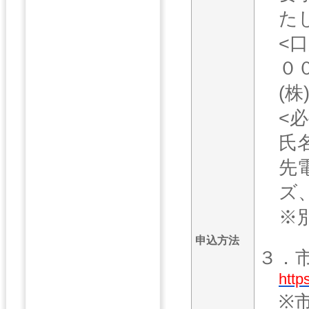
た
<
０
(
<
氏
先
ズ
※
申込方法
３．
http
※