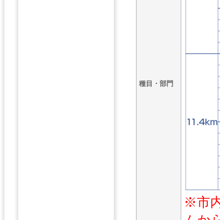
種目・部門
※市
ムか