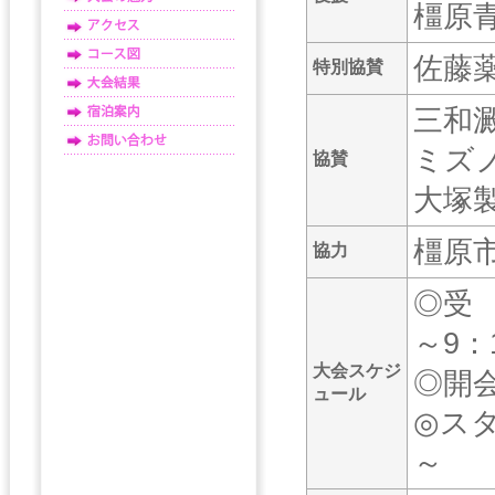
橿原
佐藤
特別協賛
三和
ミズ
協賛
大塚
橿原
協力
◎受 付
～9：
大会スケジ
◎開
ュール
◎スタ
～