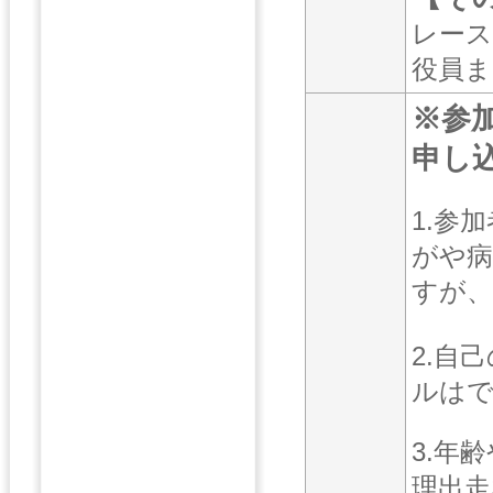
レース
役員ま
※参
申し
1.参
がや病
すが、
2.自
ルは
3.年
理出走