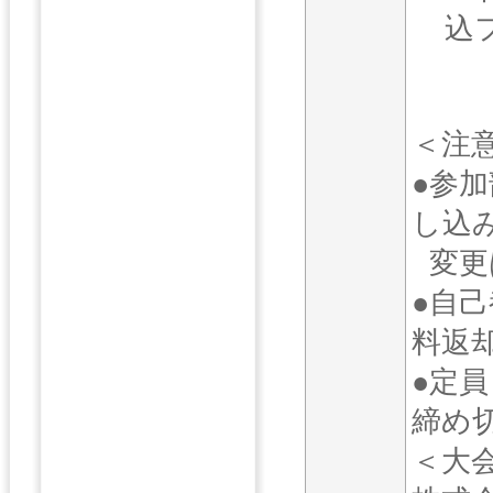
込
＜注
●参
し込
変更
●自
料返
●定員
締め
＜大