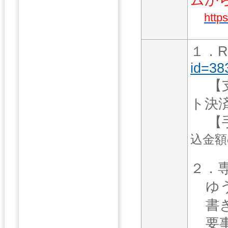
https
１．R
id=38
【支
ト決
【手
込金額
２．
ゆ
書
要