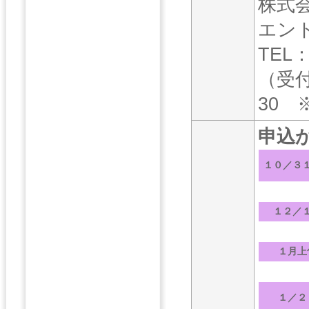
株式
エン
TEL：
（受
30 
申込
１０／３
１２／
１月上
１／２