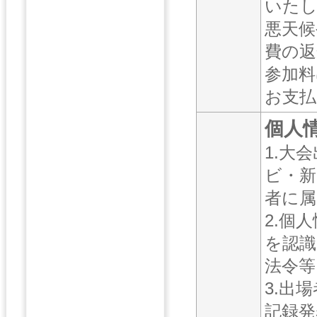
いた
悪天候
費の返
参加料
お支払
個人
1.大
ビ・新
者に属
2.個
を認識
法令等
3.出
記録発