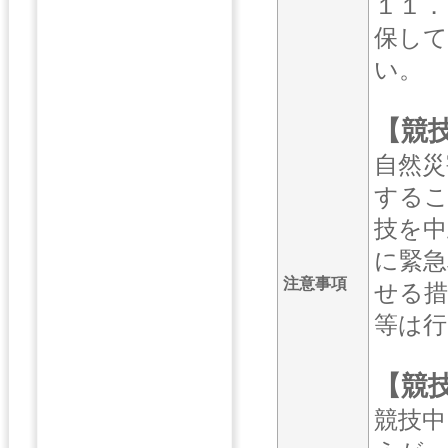
１１．
保し
い。
【競
自然災
するこ
技を中
に緊急
注意事項
せる措
等は行
【競
競技中