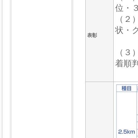
位・
（２
状・
表彰
賞
（３
着順
行