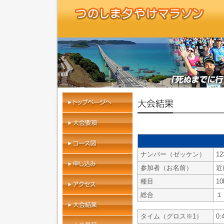
ナンバー（ゼッケン）
12
参加者（お名前）
近
種目
1
総合
１
タイム（グロス※1）
0: