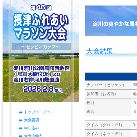
ナンバー（ゼッケン）
30
参加者（お名前）
池
種目
３
総合
３
タイム（グロス※1）
0:
タイム（ネット※2）